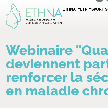
ETHNA
ETP
SPORT 
Webinaire "Qua
deviennent part
renforcer la séc
en maladie chr