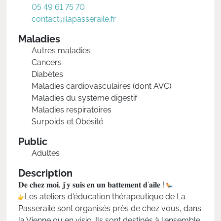
05 49 61 75 70
contact@lapasseraile.fr
Maladies
Autres maladies
Cancers
Diabètes
Maladies cardiovasculaires (dont AVC)
Maladies du système digestif
Maladies respiratoires
Surpoids et Obésité
Public
Adultes
Description
𝐃𝐞 𝐜𝐡𝐞𝐳 𝐦𝐨𝐢, 𝐣‘𝐲 𝐬𝐮𝐢𝐬 𝐞𝐧 𝐮𝐧 𝐛𝐚𝐭𝐭𝐞𝐦𝐞𝐧𝐭 𝐝‘𝐚𝐢𝐥𝐞 !
Les ateliers d'éducation thérapeutique de La
Passeraile sont organisés près de chez vous, dans
la Vienne ou en visio. Ils sont destinés à l'ensemble