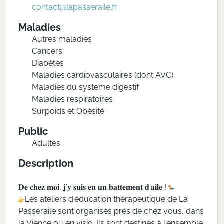
contact@lapasseraile.fr
Maladies
Autres maladies
Cancers
Diabètes
Maladies cardiovasculaires (dont AVC)
Maladies du système digestif
Maladies respiratoires
Surpoids et Obésité
Public
Adultes
Description
𝐃𝐞 𝐜𝐡𝐞𝐳 𝐦𝐨𝐢, 𝐣‘𝐲 𝐬𝐮𝐢𝐬 𝐞𝐧 𝐮𝐧 𝐛𝐚𝐭𝐭𝐞𝐦𝐞𝐧𝐭 𝐝‘𝐚𝐢𝐥𝐞 !
Les ateliers d'éducation thérapeutique de La
Passeraile sont organisés près de chez vous, dans
la Vienne ou en visio. Ils sont destinés à l'ensemble