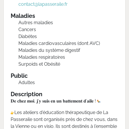
contact@lapasseraile.fr
Maladies
Autres maladies
Cancers
Diabètes
Maladies cardiovasculaires (dont AVC)
Maladies du système digestif
Maladies respiratoires
Surpoids et Obésité
Public
Adultes
Description
𝐃𝐞 𝐜𝐡𝐞𝐳 𝐦𝐨𝐢, 𝐣‘𝐲 𝐬𝐮𝐢𝐬 𝐞𝐧 𝐮𝐧 𝐛𝐚𝐭𝐭𝐞𝐦𝐞𝐧𝐭 𝐝‘𝐚𝐢𝐥𝐞 !
Les ateliers d'éducation thérapeutique de La
Passeraile sont organisés près de chez vous, dans
la Vienne ou en visio. Ils sont destinés à l'ensemble