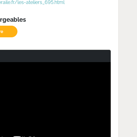
aile.fr/les-ateliers_695.html
argeables
re