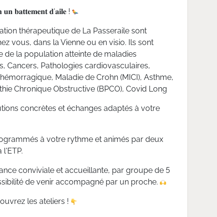
𝐧 𝐮𝐧 𝐛𝐚𝐭𝐭𝐞𝐦𝐞𝐧𝐭 𝐝‘𝐚𝐢𝐥𝐞 !
cation thérapeutique de La Passeraile sont
ez vous, dans la Vienne ou en visio. Ils sont
e de la population atteinte de maladies
s, Cancers, Pathologies cardiovasculaires,
e hémorragique, Maladie de Crohn (MICI), Asthme,
ie Chronique Obstructive (BPCO), Covid Long
utions concrètes et échanges adaptés à votre
programmés à votre rythme et animés par deux
 l'ETP.
nce conviviale et accueillante, par groupe de 5
sibilité de venir accompagné par un proche.
ouvrez les ateliers !