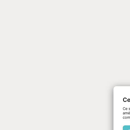
Ce
Ce s
amél
com