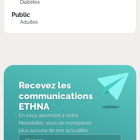
Diabètes
Public
Adultes
Recevez les
communications
ETHNA
En vous abonnant à notre
Newsletter, vous ne manquerez
plus aucune de nos actualités.