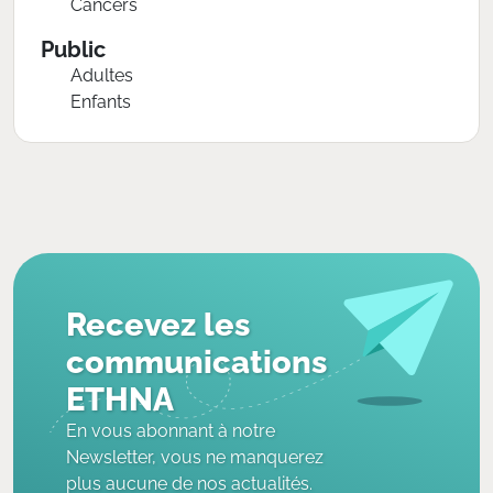
Cancers
Public
Adultes
Enfants
Recevez les
communications
ETHNA
En vous abonnant à notre
Newsletter, vous ne manquerez
plus aucune de nos actualités.