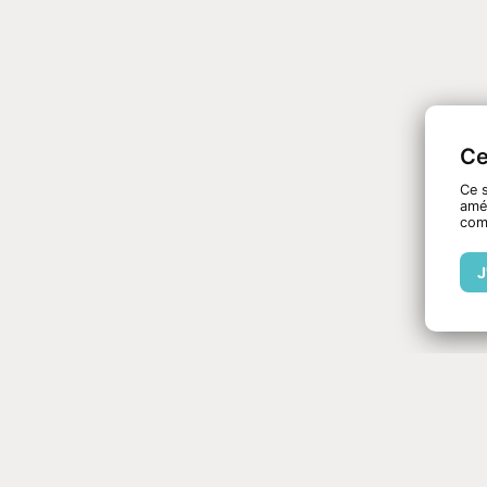
Ce
Ce s
amél
com
J