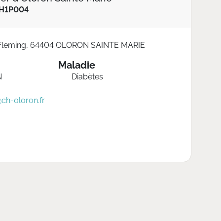
H1P004
 Fleming, 64404 OLORON SAINTE MARIE
Maladie
N
Diabètes
@ch-oloron.fr