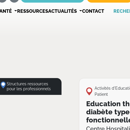
SANTÉ
RESSOURCES
ACTUALITÉS
CONTACT
RECHE
Structures ressources
Activités d'Educat
pour les professionnels
Patient
Education t
diabète type 
fonctionnell
Centre Hospital