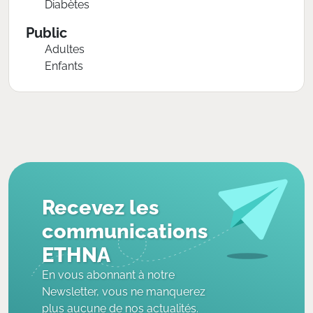
Diabètes
Public
Adultes
Enfants
Recevez les
communications
ETHNA
En vous abonnant à notre
Newsletter, vous ne manquerez
plus aucune de nos actualités.