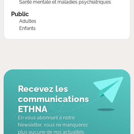
Santé mentale et maladies psychiatriques
Public
Adultes
Enfants
Recevez les
communications
ETHNA
En vous abonnant à notre
Newsletter, vous ne manquerez
plus aucune de nos actualités.