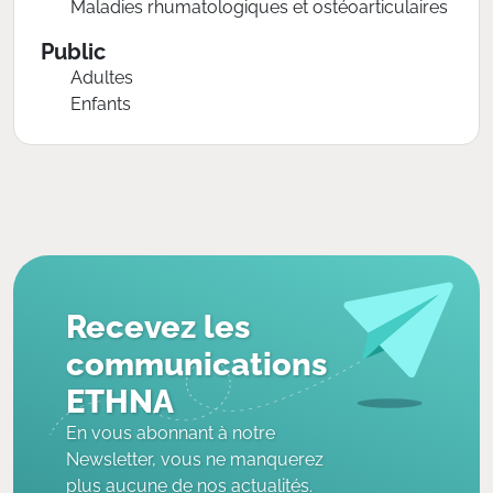
Maladies rhumatologiques et ostéoarticulaires
Public
Adultes
Enfants
Recevez les
communications
ETHNA
En vous abonnant à notre
Newsletter, vous ne manquerez
plus aucune de nos actualités.