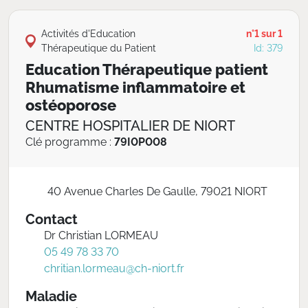
Activités d'Education
n°1 sur 1
Thérapeutique du Patient
Id: 379
Education Thérapeutique patient
Rhumatisme inflammatoire et
ostéoporose
CENTRE HOSPITALIER DE NIORT
Clé programme :
79I0P008
40 Avenue Charles De Gaulle, 79021 NIORT
Contact
Dr Christian LORMEAU
05 49 78 33 70
chritian.lormeau@ch-niort.fr
Maladie