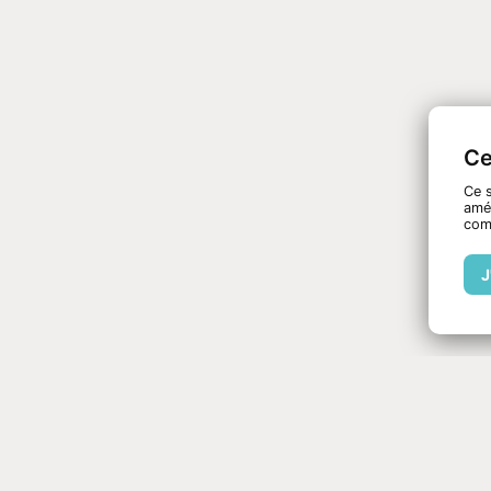
Ce
Ce s
amél
com
J