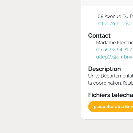
68 Avenue Du Pr
https://ch-brive
Contact
Madame Floren
05 55 92 64 21 /
uttep19@ch-brive
Description
Unité Départemental
la coordination, l’é
Fichiers téléch
plaquette-utep Bri