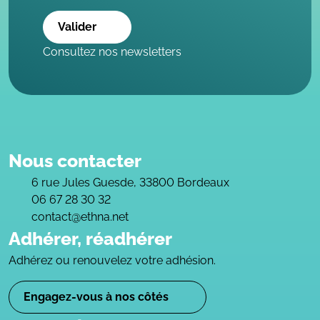
Valider
Consultez nos newsletters
Nous contacter
6 rue Jules Guesde, 33800 Bordeaux
06 67 28 30 32
contact@ethna.net
Adhérer, réadhérer
Adhérez ou renouvelez votre adhésion.
Engagez-vous à nos côtés