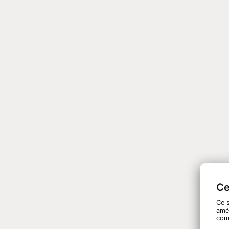
Ce
Ce s
amél
com