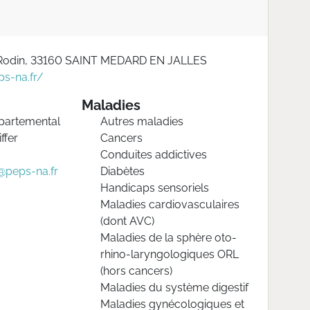
 Rodin, 33160 SAINT MEDARD EN JALLES
s-na.fr/
Maladies
partemental
Autres maladies
ffer
Cancers
Conduites addictives
@peps-na.fr
Diabètes
Handicaps sensoriels
Maladies cardiovasculaires
(dont AVC)
Maladies de la sphère oto-
rhino-laryngologiques ORL
(hors cancers)
Maladies du système digestif
Maladies gynécologiques et