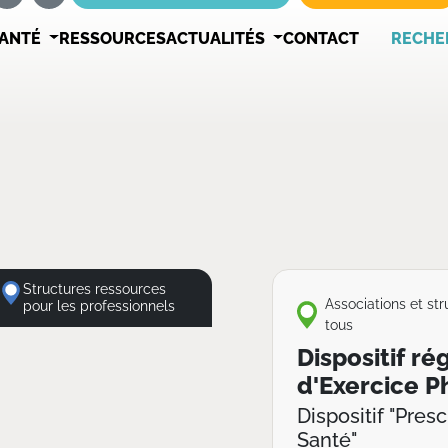
SANTÉ
RESSOURCES
ACTUALITÉS
CONTACT
RECHE
Structures ressources
Associations et st
pour les professionnels
tous
Dispositif ré
d'Exercice P
Dispositif "Pres
Santé"