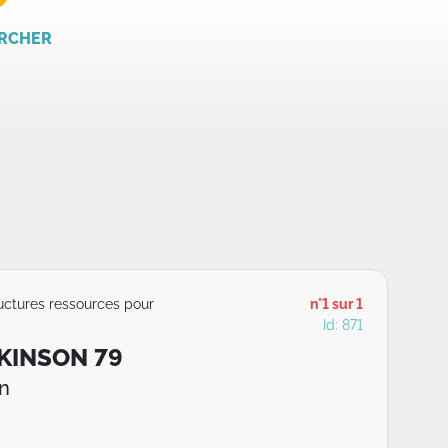
RCHER
ructures ressources pour
n°1 sur 1
Id: 871
KINSON 79
n