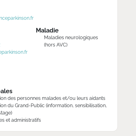
nceparkinson.fr
Maladie
Maladies neurologiques
2
(hors AVC)
parkinson.fr
pales
tion des personnes malades et/ou leurs aidants
ion du Grand-Public (information, sensibilisation,
stage)
es et administratifs