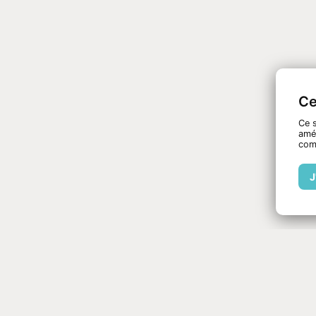
Ce
Ce s
amél
com
J