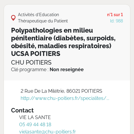
Activités d'Education
n°1 sur 1
Thérapeutique du Patient
Id: 988
Polypathologies en milieu
pénitentiaire (diabètes, surpoids,
obésité, maladies respiratoires)
UCSA POITIERS
CHU POITIERS
Clé programme :
Non reseignée
2 Rue De La Milétrie, 86021 POITIERS
http://www.chu-poitiers.fr/specialites/...
Contact
VIE LA SANTE
05 49 44 48 18
vielasante@chu-poitiers.fr