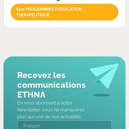
flyer PROGRAMMES D'EDUCATION
THERAPEUTIQUE
Recevez les
communications
ETHNA
En vous abonnant à notre
Newsletter, vous ne manquerez
plus aucune de nos actualités.