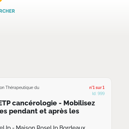
RCHER
ion Thérapeutique du
n°1 sur 1
Id: 999
TP cancérologie - Mobilisez
es pendant et après les
seUp - Maison RoseUp Bordeaux