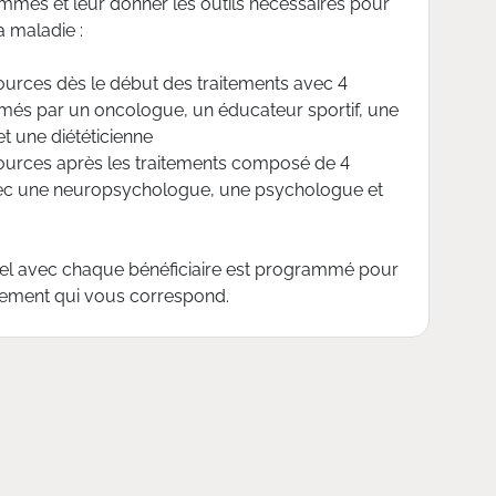
mes et leur donner les outils nécessaires pour
a maladie :
ources dès le début des traitements avec 4
animés par un oncologue, un éducateur sportif, une
et une diététicienne
sources après les traitements composé de 4
 avec une neuropsychologue, une psychologue et
duel avec chaque bénéficiaire est programmé pour
nement qui vous correspond.