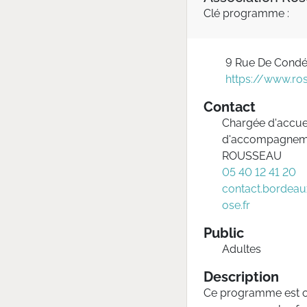
Clé programme :
9 Rue De Cond
https://www.ros
Contact
Chargée d'accuei
d'accompagneme
ROUSSEAU
05 40 12 41 20
contact.bordea
ose.fr
Public
Adultes
Description
Ce programme est c