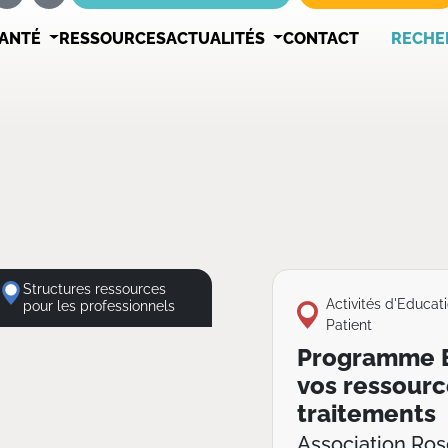
SANTÉ
RESSOURCES
ACTUALITÉS
CONTACT
RECHE
Structures ressources
Activités d'Educat
pour les professionnels
Patient
Programme E
vos ressourc
traitements
Association Ro