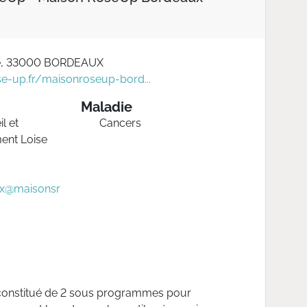
é, 33000 BORDEAUX
e-up.fr/maisonroseup-bord...
Maladie
l et
Cancers
nt Loise
ux@maisonsr
onstitué de 2 sous programmes pour