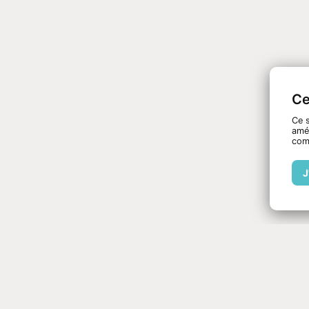
Ce
Ce s
amél
com
J