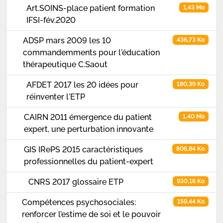
Art.SOINS-place patient formation
1,43 Mo
IFSI-fév.2020
ADSP mars 2009 les 10
436,73 Ko
commandemments pour l'éducation
thérapeutique C.Saout
AFDET 2017 les 20 idées pour
180,39 Ko
réinventer l'ETP
CAIRN 2011 émergence du patient
1,40 Mo
expert, une perturbation innovante
GIS IRePS 2015 caractéristiques
806,84 Ko
professionnelles du patient-expert
CNRS 2017 glossaire ETP
930,16 Ko
Compétences psychosociales:
159,44 Ko
renforcer l’estime de soi et le pouvoir