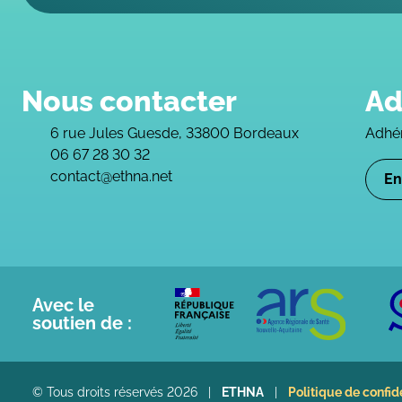
Nous contacter
Ad
6 rue Jules Guesde, 33800 Bordeaux
Adhér
06 67 28 30 32
contact@ethna.net
En
Avec le
soutien de :
© Tous droits réservés 2026
|
ETHNA
|
Politique de confid