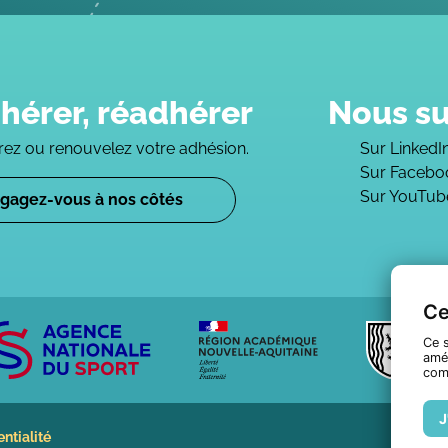
hérer, réadhérer
Nous su
ez ou renouvelez votre adhésion.
Sur LinkedI
Sur Facebo
Sur YouTub
gagez-vous à nos côtés
Ce
Ce s
amél
com
J
entialité